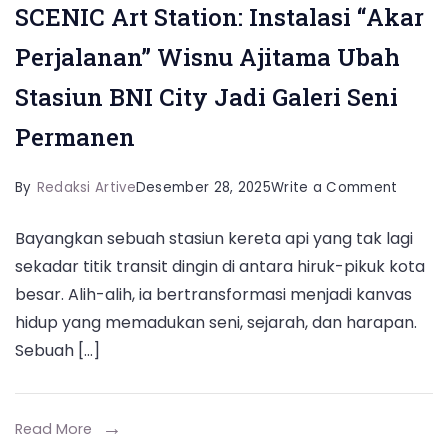
SCENIC Art Station: Instalasi “Akar
Perjalanan” Wisnu Ajitama Ubah
Stasiun BNI City Jadi Galeri Seni
Permanen
on
By
Redaksi Artive
Desember 28, 2025
Write a Comment
SCENIC
Bayangkan sebuah stasiun kereta api yang tak lagi
Art
sekadar titik transit dingin di antara hiruk-pikuk kota
Station
besar. Alih-alih, ia bertransformasi menjadi kanvas
Instalas
hidup yang memadukan seni, sejarah, dan harapan.
“Akar
Sebuah […]
Perjala
Wisnu
Ajitam
Read More