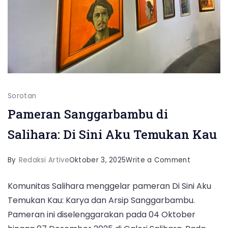
Sorotan
Pameran Sanggarbambu di
Salihara: Di Sini Aku Temukan Kau
on
By
Redaksi Artive
Oktober 3, 2025
Write a Comment
Pameran
Komunitas Salihara menggelar pameran Di Sini Aku
Sanggarb
Temukan Kau: Karya dan Arsip Sanggarbambu.
di
Pameran ini diselenggarakan pada 04 Oktober
Salihara: