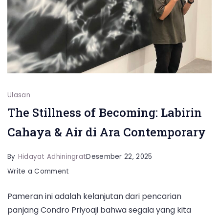
Ulasan
The Stillness of Becoming: Labirin
Cahaya & Air di Ara Contemporary
By
Hidayat Adhiningrat
Desember 22, 2025
on
Write a Comment
The
Pameran ini adalah kelanjutan dari pencarian
Stillness
panjang Condro Priyoaji bahwa segala yang kita
of