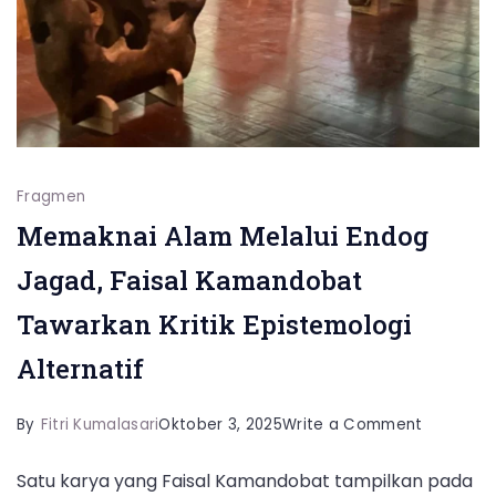
Fragmen
Memaknai Alam Melalui Endog
Jagad, Faisal Kamandobat
Tawarkan Kritik Epistemologi
Alternatif
on
By
Fitri Kumalasari
Oktober 3, 2025
Write a Comment
Memakna
Satu karya yang Faisal Kamandobat tampilkan pada
Alam