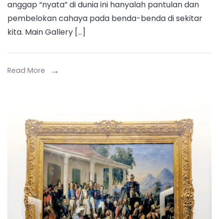
anggap “nyata” di dunia ini hanyalah pantulan dan
Becoming:
pembelokan cahaya pada benda-benda di sekitar
Labirin
kita. Main Gallery […]
Cahaya
&
Air
Read More
di
Ara
Contemporary