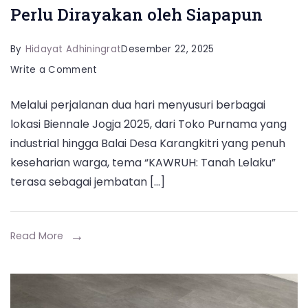
Perlu Dirayakan oleh Siapapun
By
Hidayat Adhiningrat
Desember 22, 2025
on
Write a Comment
Biennale
Melalui perjalanan dua hari menyusuri berbagai
Jogja
lokasi Biennale Jogja 2025, dari Toko Purnama yang
2025:
industrial hingga Balai Desa Karangkitri yang penuh
Seni
keseharian warga, tema “KAWRUH: Tanah Lelaku”
Memang
terasa sebagai jembatan […]
Perlu
Dirayakan
oleh
Read More
Siapapun