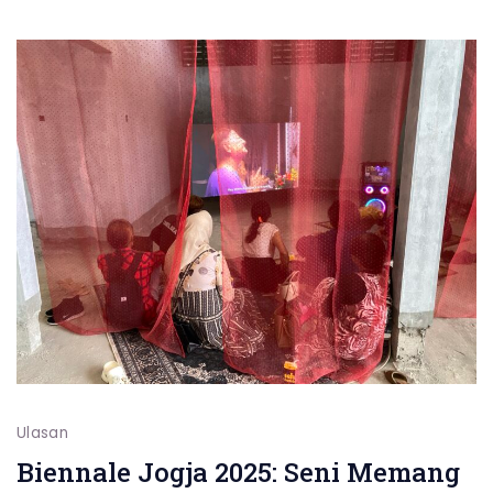
Ubah
Stasiun
BNI
City
Jadi
Galeri
Seni
Perma
Ulasan
Biennale Jogja 2025: Seni Memang