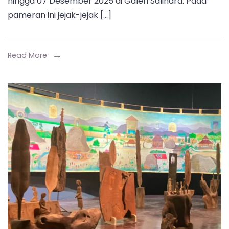
hingga 07 Desember 2025 di Galeri Salihara. Pada
Di
pameran ini jejak-jejak […]
Sini
Aku
Temukan
Read More
Kau