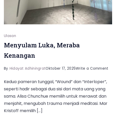
Ulasan
Menyulam Luka, Meraba
Kenangan
on
By
Hidayat Adhiningrat
Oktober 17, 2025
Write a Comment
Men
Kedua pameran tunggal, “Wound” dan “Interloper”,
Luka
seperti hadir sebagai dua sisi dari mata uang yang
Mer
sama. Alisa Chunchue memilih untuk merawat dan
Ken
menjahit, mengubah trauma menjadi meditasi. Mar
Kristoff memilih […]