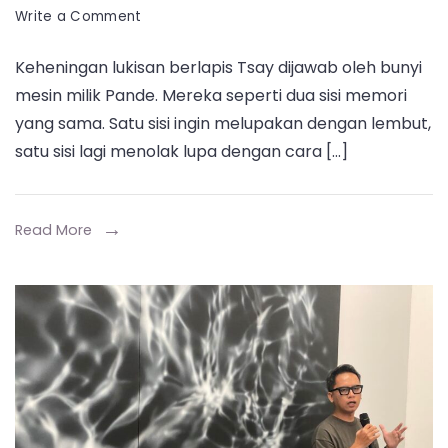
on
Write a Comment
Longer,
Keheningan lukisan berlapis Tsay dijawab oleh bunyi
Linger
mesin milik Pande. Mereka seperti dua sisi memori
&
yang sama. Satu sisi ingin melupakan dengan lembut,
Angle:
satu sisi lagi menolak lupa dengan cara […]
Bisik
Rapuh
&
Read More
Denting
Besi