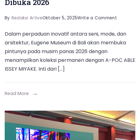
Dibuka 2026
on
By
Redaksi Artive
Oktober 5, 2025
Write a Comment
Eugene
Dalam perpaduan inovatif antara seni, mode, dan
Museum
arsitektur, Eugene Museum di Bali akan membuka
Bali:
pintunya pada musim panas 2026 dengan
Kolaborasi
menampilkan koleksi permanen dengan A-POC ABLE
Seni
ISSEY MIYAKE. Inti dari […]
dengan
ISSEY
MIYAKE
Read More
Dibuka
2026