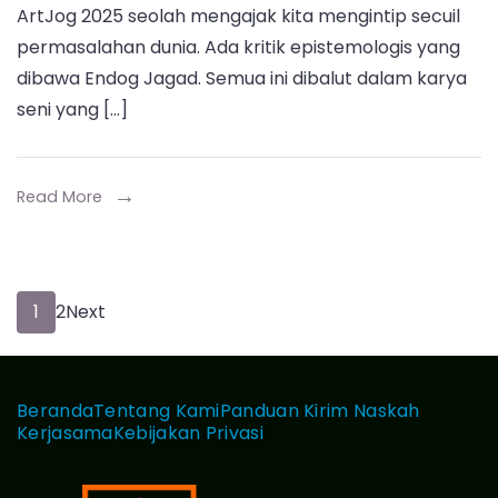
ArtJog 2025 seolah mengajak kita mengintip secuil
Melalui
permasalahan dunia. Ada kritik epistemologis yang
Endog
dibawa Endog Jagad. Semua ini dibalut dalam karya
Jagad,
seni yang […]
Faisal
Kamando
Tawarka
Read More
Kritik
Epistemo
Alternatif
Paginasi
Page
Page
1
2
Next
pos
Beranda
Tentang Kami
Panduan Kirim Naskah
Kerjasama
Kebijakan Privasi