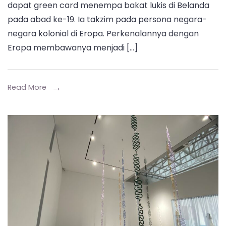
dapat green card menempa bakat lukis di Belanda
Sang
pada abad ke-19. Ia takzim pada persona negara-
Kosmopo
negara kolonial di Eropa. Perkenalannya dengan
dari
Eropa membawanya menjadi […]
Jawa
dalam
Jaringan
Read More
Transnas
Seni