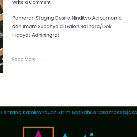
on
Write a Comment
Pintu
Pameran Staging Desire Nindityo Adipurnomo
Belakang,
dan Imam Sucahyo di Galeri Salihara/Dok.
Reruntuh,
Hidayat Adhiningrat
dan
Bayang-
Bayang
Read More
Kehendak
a
Tentang Kami
Panduan Kirim Naskah
Kerjasama
Kebijaka