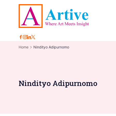
Skip
to
content
Arti
Home
Nindityo Adipurnomo
Nindityo Adipurnomo