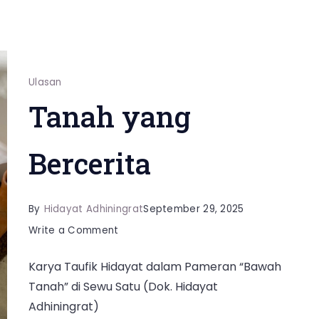
Ulasan
Tanah yang
Bercerita
By
Hidayat Adhiningrat
September 29, 2025
on
Write a Comment
Tanah
Karya Taufik Hidayat dalam Pameran “Bawah
yang
Tanah” di Sewu Satu (Dok. Hidayat
Bercerita
Adhiningrat)