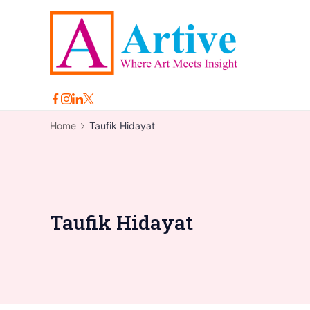
Skip
to
content
Arti
Home
Taufik Hidayat
Taufik Hidayat