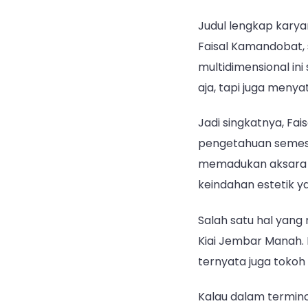
Judul lengkap karya
Faisal Kamandobat, 
multidimensional in
aja, tapi juga menya
Jadi singkatnya, Fa
pengetahuan semesta
memadukan aksara Ar
keindahan estetik ya
Salah satu hal yang 
Kiai Jembar Manah. K
ternyata juga tokoh 
Kalau dalam terminol