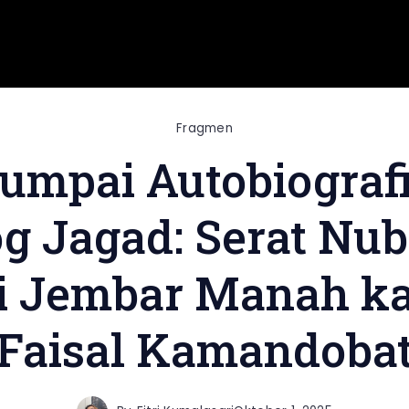
Fragmen
umpai Autobiografi
g Jagad: Serat Nu
i Jembar Manah k
Faisal Kamandoba