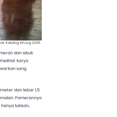
k. Katalog ArtJog 2025.
ameran dan sibuk
t melihat karya
awarkan sang
meter dan lebar 1,5
 Amalan. Pamerannya
 hanya lukisan,