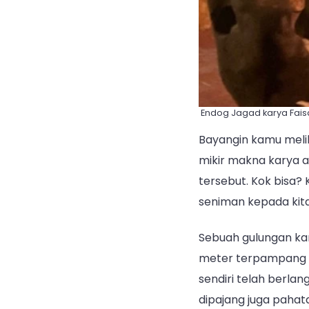
Endog Jagad karya Fais
Bayangin kamu melih
mikir makna karya ap
tersebut. Kok bisa
seniman kepada kita
Sebuah gulungan kan
meter terpampang d
sendiri telah berlan
dipajang juga pahata