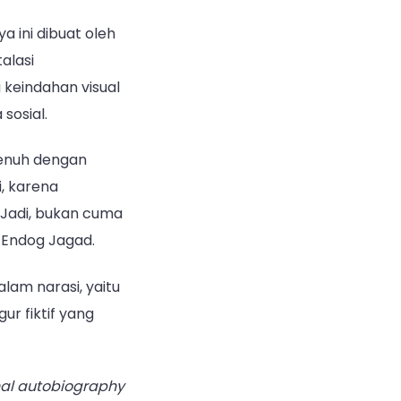
 ini dibuat oleh
alasi
 keindahan visual
 sosial.
penuh dengan
, karena
 Jadi, bukan cuma
m Endog Jagad.
alam narasi, yaitu
ur fiktif yang
onal autobiography