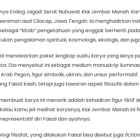
nya Endog Jagad: Serat Nubuwat Kiai Jembar Manah. Karya
seniman asal Cilacap, Jawa Tengah. Ia menghadirkan inst
i sebagai “kitab” pengetahuan yang enggak berhenti pada
tukan pengalaman spiritual, kosmologis, ekologis, dan juga
isal menawarkan paket lengkap suatu karya yang isinya 
. DIa menyebut ini sebagai medium manuskrip iluminasi
ab Pegon, figur simbolik, ukiran, dan unsur performatif.
ng Faisal kasih, tetapi juga tawaran aspek filosofis dala
membuat karya ini menarik adalah kehadiran figur fiktif d
alau kamu jeli melihat karyanya, Kiai Jembar Manah ini fig
representatif diri Faisal dan ayahnya.
ogi filsafat, yang dilakukan Faisal bisa disebut juga
ficti