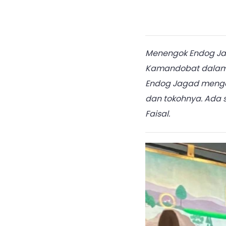
Menengok Endog Jag
Kamandobat dalam A
Endog Jagad mengaja
dan tokohnya. Ada s
Faisal.