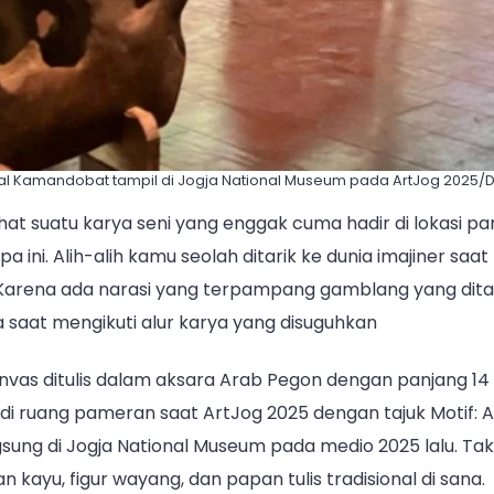
al Kamandobat tampil di Jogja National Museum pada ArtJog 2025/Do
at suatu karya seni yang enggak cuma hadir di lokasi p
a ini. Alih-alih kamu seolah ditarik ke dunia imajiner saa
? Karena ada narasi yang terpampang gamblang yang dit
 saat mengikuti alur karya yang disuguhkan
vas ditulis dalam aksara Arab Pegon dengan panjang 14 
i ruang pameran saat ArtJog 2025 dengan tajuk Motif:
gsung di Jogja National Museum pada medio 2025 lalu. Tak
n kayu, figur wayang, dan papan tulis tradisional di sana.