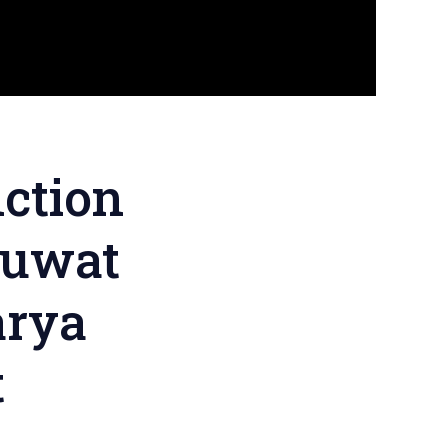
ction
buwat
arya
t