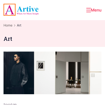
Skip
to
Menu
Artive
content
Home
Art
Art
Sorotan