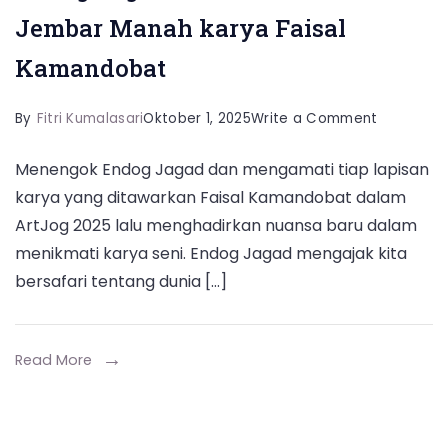
Jembar Manah karya Faisal
Kamandobat
on
By
Fitri Kumalasari
Oktober 1, 2025
Write a Comment
Menjumpa
Menengok Endog Jagad dan mengamati tiap lapisan
Autobiogr
karya yang ditawarkan Faisal Kamandobat dalam
Endog
ArtJog 2025 lalu menghadirkan nuansa baru dalam
Jagad:
menikmati karya seni. Endog Jagad mengajak kita
Serat
bersafari tentang dunia […]
Nubuwat
Kiai
Jembar
Read More
Manah
karya
Faisal