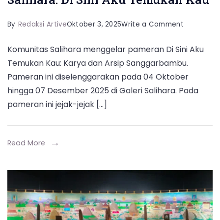
on
By
Redaksi Artive
Oktober 3, 2025
Write a Comment
Pameran
Komunitas Salihara menggelar pameran Di Sini Aku
Sanggarb
Temukan Kau: Karya dan Arsip Sanggarbambu.
di
Pameran ini diselenggarakan pada 04 Oktober
Salihara:
hingga 07 Desember 2025 di Galeri Salihara. Pada
Di
pameran ini jejak-jejak […]
Sini
Aku
Temukan
Read More
Kau